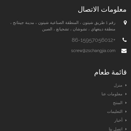
معلومات الاتصال
رقم 1 طريق شيتون ، المنطقة الصناعية شيتون ، مدينة جينتانج ،
منطقة دينغهاي ، تشوشان ، تشجيانغ ، الصين
+86-15957056012
screw@zschangjia.com
قائمة طعام
منزل
معلومات عنا
المنتج
التعليمات
أخبار
اتصل بنا