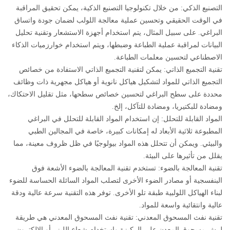
التصنيع الذكي: من خلال تكنولوجيا التصنيع الذكية، يمكن تحقيق المراقبة
في الوقت الحقيقي وتحسين عملية معالجة اللولب لضمان جودة واتساق
البراغي. على سبيل المثال، يتم استخدام أجهزة الاستشعار وتقنية تحليل
البيانات لمراقبة عملية الطباعة وضبطها، ويتم استخدام خوارزميات الذكاء
الاصطناعي لتحسين معلمات الطباعة.
تقنية التجميع الذاتي: يمكن لتقنية التجميع الذاتي الاستفادة من خصائص
التجميع الذاتي للمواد لتشكيل هياكل نانوية أو هياكل مجهرية ذات وظائف
محددة على سطح البراغي لتحسين خصائص سطحها، مثل تقليل الاحتكاك،
ومضادة للبكتيريا، ومضادة للتآكل، إلخ.
المواد القابلة للتحلل: إن استخدام المواد القابلة للتحلل في البراغي
المطبوعة ثلاثية الأبعاد له إمكانات كبيرة، خاصة في المجالين الطبي
والبيئي. ويمكن أن تتحلل هذه المواد بيولوجيًا في ظل ظروف معينة، مما
يقلل من تأثيرها على البيئة.
تقنية المعالجة بالضوء: تستخدم تقنية المعالجة بالضوء الأشعة فوق
البنفسجية أو مصادر الضوء الأخرى لتصلب المواد السائلة الحساسة للضوء
لبناء الهياكل اللولبية طبقة تلو الأخرى. توفر هذه التقنية سرعة عالية ودقة
عالية وانتقائية واسعة للمواد.
تقنية نفث المسحوق المعدني: تقنية نفث المسحوق المعدني هي طريقة
لرش مسحوق المعدن على الركيزة واستخدام شعاع الليزر أو الإلكترون