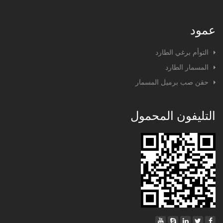
عمود
التوأم برغي الطارد
المسمار الطارد
حقن صب برميل المسمار
التليفون المحمول