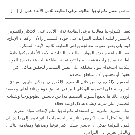
ملخص:
تعمل تكنولوجيا معالجة برغي الطابعة ثلاثي الأبعاد على ال […]
تعمل تكنولوجيا معالجة برغي الطابعة ثلاثي الأبعاد على الابتكار والتطوير
باستمرار لتلبية الطلب المتزايد على جودة المسمار والأداء وكفاءة الإنتاج.
فيما يلي بعض تقنيات معالجة براغي الطابعة ثلاثية الأبعاد المبتكرة:
تقنية الطباعة متعددة المواد: الطابعات التقليدية ثلاثية الأبعاد يمكنها عادةً
الطباعة بمادة واحدة فقط، بينما تتيح تقنية الطباعة الحديثة متعددة المواد
إمكانية استخدام مواد مختلفة على نفس المسمار لتحقيق هياكل أكثر
تعقيدًا أو تحسين أداء مناطق محددة.
التصميم الإلكتروني: من خلال التصميم الإلكتروني، يمكن تطبيق المبادئ
البيولوجية على التصميم الهيكلي للبراغي لتحقيق قوة ومتانة أعلى وخفيفة
الوزن. غالبًا ما يجمع أسلوب التصميم هذا بين تحسين الطوبولوجيا وتقنيات
التصميم البارامترية لإنشاء هياكل لولبية فعالة.
مواد التعزيز النانوية: إن استخدام تكنولوجيا النانو لإضافة مواد التعزيز
النانوية (مثل أنابيب الكربون النانوية والجسيمات النانوية وما إلى ذلك) إلى
المواد اللولبية يمكن أن يحسن بشكل كبير قوتها وصلابتها ومقاومة التآكل،
وبالتالي تعزيز أداء البراغي.