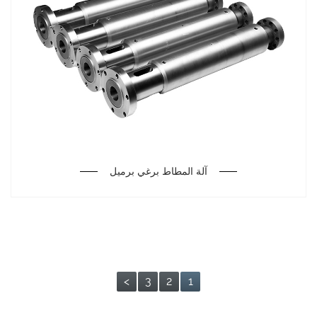
آلة المطاط برغي برميل
>
3
2
1