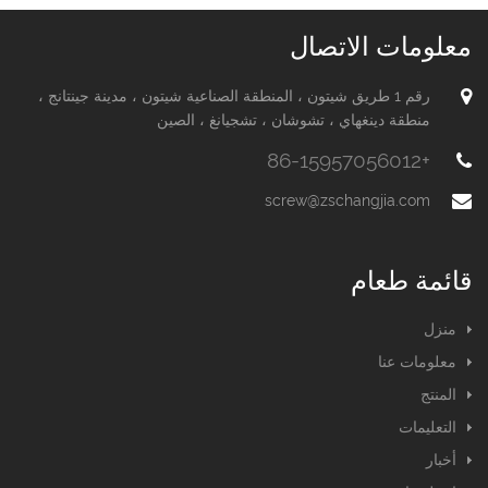
معلومات الاتصال
رقم 1 طريق شيتون ، المنطقة الصناعية شيتون ، مدينة جينتانج ،
منطقة دينغهاي ، تشوشان ، تشجيانغ ، الصين
+86-15957056012
screw@zschangjia.com
قائمة طعام
منزل
معلومات عنا
المنتج
التعليمات
أخبار