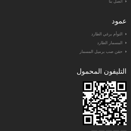
اتصل بنا
عمود
التوأم برغي الطارد
المسمار الطارد
حقن صب برميل المسمار
التليفون المحمول