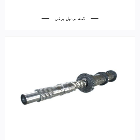
كتلة برميل برغي