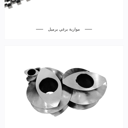
موازية برغي برميل