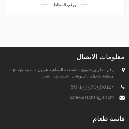
برغي المطاط
معلومات الاتصال
رقم 1 طريق شيتون ، المنطقة الصناعية شيتون ، مدينة جينتانج ،
منطقة دينغهاي ، تشوشان ، تشجيانغ ، الصين
+86-15957056012
screw@zschangjia.com
قائمة طعام