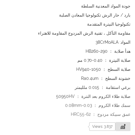
جودة المواد المعدنية السلطة
بارد / حار الرش تكنولوجيا المعادن الصلبة
تكنولوجيا النيترة المتقدمة
مقاومة التآكل ، تقنية الرش المزدوج المقاومة للاهتراء
المواد: 38CrMoALA
هدأ صلابة ： HB260-290
صلابة النيترة ： 0.40-0.70 مم
صلابة السطح ： HV940-1050
خشونة السطح ： Ra0.4um
برغي استقامة ： 0.015 ملليمتر
صلابة طلاء الكروم بعد النترة ： 50950HV
سمك طلاء الكروم ： 0.03-0.08mm
عمق سبيكة مزدوج ： HRC55-62
Views: 3,837