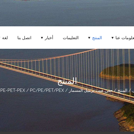
لومات عنا
المنتج
التعليمات
أخبار
اتصل بنا
لغة
المنتج
/
المنتج
/
حقن صب برميل المسمار
/
PC/PE/PET/PEX
/
-PE-PET-PEX