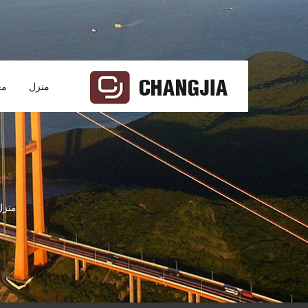
منزل
مع
منزل