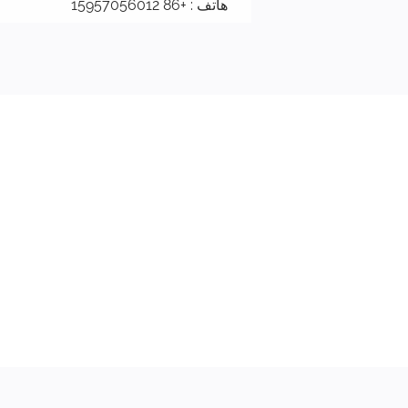
هاتف : +86 15957056012