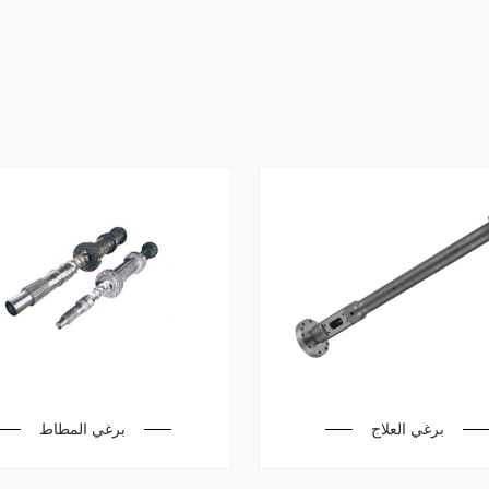
برغي العلاج
برغي المطاط