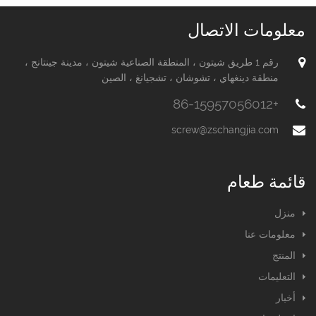
معلومات الاتصال
رقم 1 طريق شيتون ، المنطقة الصناعية شيتون ، مدينة جينتانج ،
منطقة دينغهاي ، تشوشان ، تشجيانغ ، الصين
+86-15957056012
screw@zschangjia.com
قائمة طعام
منزل
معلومات عنا
المنتج
التعليمات
أخبار