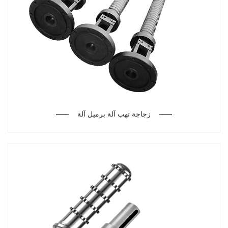
زجاجة تهب آلة برميل آلة