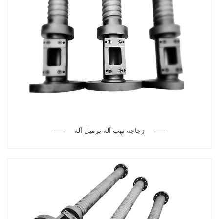
زجاجة تهب آلة برميل آلة