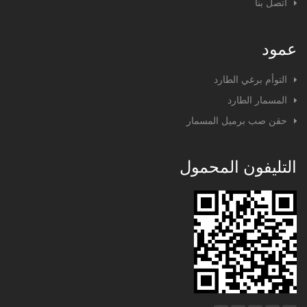
اتصل بنا
عمود
التوأم برغي الطارد
المسمار الطارد
حقن صب برميل المسمار
التليفون المحمول