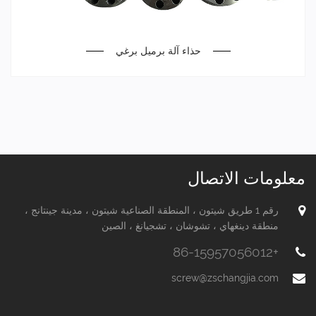
حذاء آلة برميل برغي
معلومات الاتصال
رقم 1 طريق شيتون ، المنطقة الصناعية شيتون ، مدينة جينتانج ،
منطقة دينغهاي ، تشوشان ، تشجيانغ ، الصين
+86-15957056012
screw@zschangjia.com