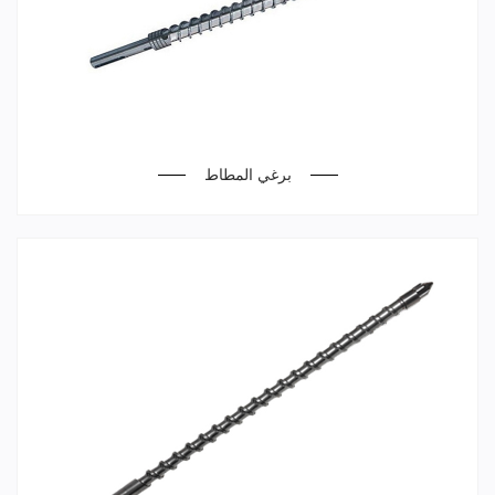
برغي المطاط