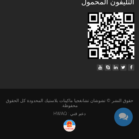
التليفون المحمول
حقوق النشر © تشوشان تشانغجيا ماكينات بلاستيك المحدودة كل الحقوق
محفوظة.
دعم فني : HWAQ