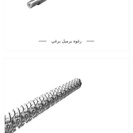
رغوة برميل برغي