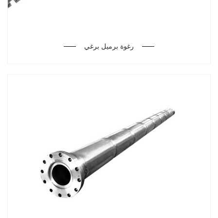
رغوة برميل برغي