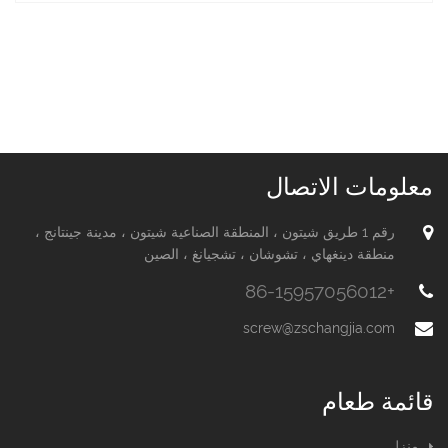
معلومات الاتصال
رقم 1 طريق شيتون ، المنطقة الصناعية شيتون ، مدينة جينتانج ،
منطقة دينغهاي ، تشوشان ، تشجيانغ ، الصين
+86-15957056012
screw@zschangjia.com
قائمة طعام
منزل