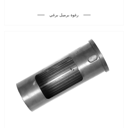
رغوة برميل برغي