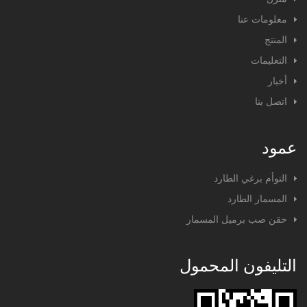
معلومات عنا
المنتج
التعليمات
أخبار
اتصل بنا
عمود
التوأم برغي الطارد
المسمار الطارد
حقن صب برميل المسمار
التليفون المحمول