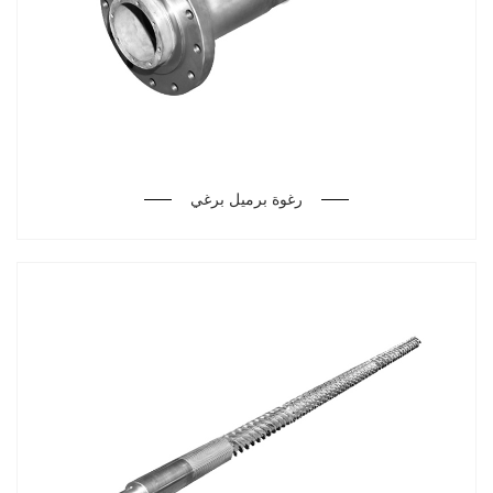
رغوة برميل برغي