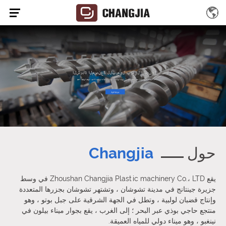
حول
Changjia
يقع Zhoushan Changjia Plastic machinery Co.، LTD في وسط
جزيرة جينتانج في مدينة تشوشان ، وتشتهر تشوشان بجزرها المتعددة
وإنتاج قضبان لولبية ، وتطل في الجهة الشرقية على جبل بوتو ، وهو
منتجع حاجي بوذي عبر البحر ؛ إلى الغرب ، يقع بجوار ميناء بيلون في
نينغبو ، وهو ميناء دولي للمياه العميقة.