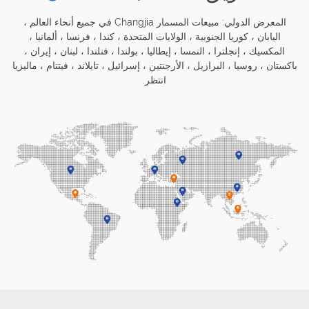
المعرض الدولي: مبيعات المسمار Changjia في جميع أنحاء العالم ،
اليابان ، كوريا الجنوبية ، الولايات المتحدة ، كندا ، فرنسا ، ألمانيا ،
المكسيك ، إنجلترا ، النمسا ، إيطاليا ، بولندا ، فنلندا ، لبنان ، إيران ،
باكستان ، روسيا ، البرازيل ، الأرجنتين ، إسرائيل ، تايلاند ، فيتنام ، ماليزيا
انتظر.