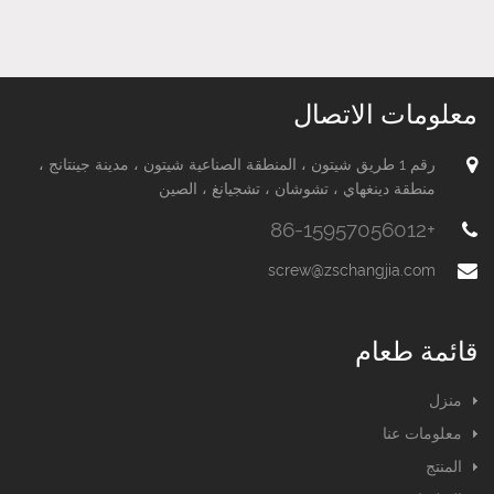
الأنابيب وتقليل التلوث
هذه المقالة في تأثير
البيئي وحوادث السلامة.
معلمات التصميم الخاصة
يتم تحقيق وظيفة منع ...
بمسمار بثق التغذية السا...
معلومات الاتصال
رقم 1 طريق شيتون ، المنطقة الصناعية شيتون ، مدينة جينتانج ،
منطقة دينغهاي ، تشوشان ، تشجيانغ ، الصين
+86-15957056012
screw@zschangjia.com
قائمة طعام
منزل
معلومات عنا
المنتج