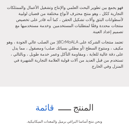
فهو يجمع بين تطوير البحث العلمي والإنتاج وتشغيل الأعمال والممتلكات
التجارية ككل ، وهو منتج محترف لأنواع مختلفة من قضبان لولبية
لأسطوانات البثق وآلات تشكيل الحقن ، كما أنه قادر على تخصيص
منتجات محددة وفقًا لمتطلبات المستخدمين. وخدمة مستخدميها مع
تصميم إعداد العينة.
تعتمد منتجات الشركة على 38CrMoALA من الصلب عالي الجودة ، وهو
مكيف ، ومنتوج السطح (أو مطلي بسبائك صلب) ومصقول ، مما يدل
على دقة عالية للغاية ، ومقاومة التآكل وعمر خدمة طويل ، وبالتالي ،
تستخدم من قبل العديد من آلات قولبة العلامة التجارية الشهيرة في
المنزل وفي الخارج.
المنتج
قائمة
ونحن ننتج أساسا البراغي برميل والمعدات الميكانيكية.