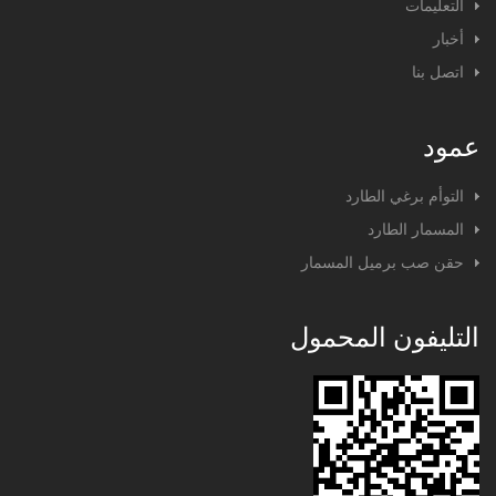
التعليمات
أخبار
اتصل بنا
عمود
التوأم برغي الطارد
المسمار الطارد
حقن صب برميل المسمار
التليفون المحمول