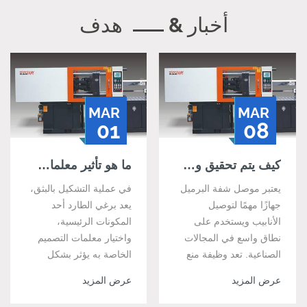
أخبار &
هدف
MAR
MAR
01
08
كيف يتم تحقيق وظيفة منع التسرب لموصل شفة البرميل؟
ما هو تأثير معلمات التصميم الخاصة ببراغي الطارد ذات التغذية الساخنة العادية على جودة المنتج؟
يعتبر موصل شفة البرميل
في عملية التشكيل بالبثق،
جهازًا مهمًا لتوصيل
يعد برغي الطارد أحد
الأنابيب ويستخدم على
المكونات الرئيسية،
نطاق واسع في المجالات
واختيار معلمات التصميم
الصناعية. تعد وظيفة منع
الخاصة به يؤثر بشكل
التسرب الخاصة بها أحد
مباشر على جودة المنتج،
عرض المزيد
عرض المزيد
المفاتيح لضمان التشغيل
وكفاءة الإنتاج، واستقرار
الطبيعي لنظام خطوط
المعدات. سوف تتعمق