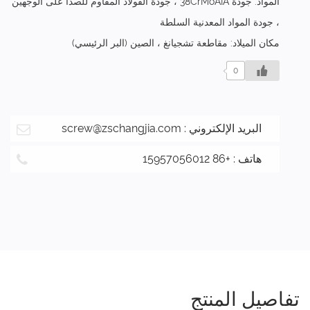
المواد: جودة 38CrMoAIA ، جودة الفولاذ المقاوم للصدأ على الوجهين
، جودة المواد المعدنية السلطة
مكان الميلاد: مقاطعة تشجيانغ ، الصين (البر الرئيسي)
0
البريد الإلكتروني :
screw@zschangjia.com
هاتف : +86 15957056012
تفاصيل المنتج