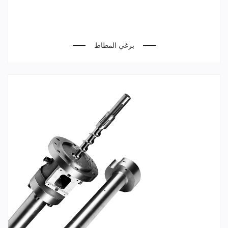
برغي المطاط