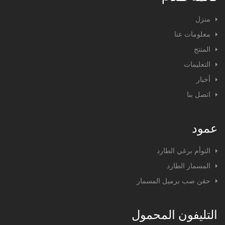
منزل
معلومات عنا
المنتج
التعليمات
أخبار
اتصل بنا
عمود
التوأم برغي الطارد
المسمار الطارد
حقن صب برميل المسمار
التليفون المحمول