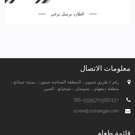
الطارد برميل برغي
معلومات الاتصال
رقم 1 طريق شيتون ، المنطقة الصناعية شيتون ، مدينة جينتانج ،
منطقة دينغهاي ، تشوشان ، تشجيانغ ، الصين
+86-15957056012
screw@zschangjia.com
قائمة طعام