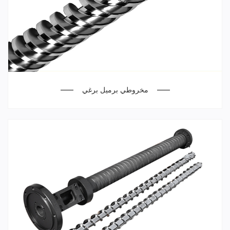
مخروطي برميل برغي