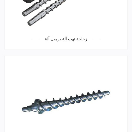
زجاجة تهب آلة برميل آلة