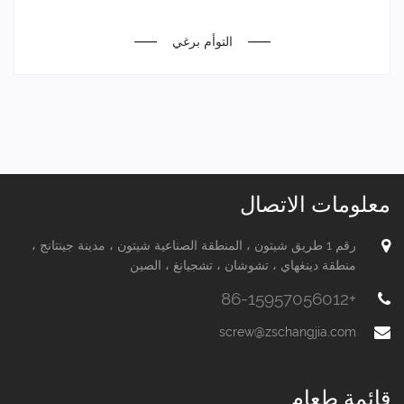
التوأم برغي
معلومات الاتصال
رقم 1 طريق شيتون ، المنطقة الصناعية شيتون ، مدينة جينتانج ،
منطقة دينغهاي ، تشوشان ، تشجيانغ ، الصين
+86-15957056012
screw@zschangjia.com
قائمة طعام