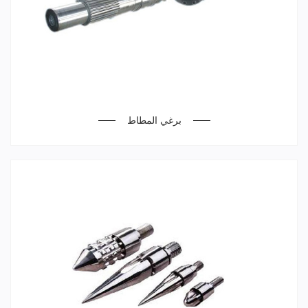
برغي المطاط