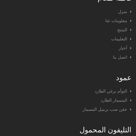
منزل
معلومات عنا
المنتج
التعليمات
أخبار
اتصل بنا
عمود
التوأم برغي الطارد
المسمار الطارد
حقن صب برميل المسمار
التليفون المحمول