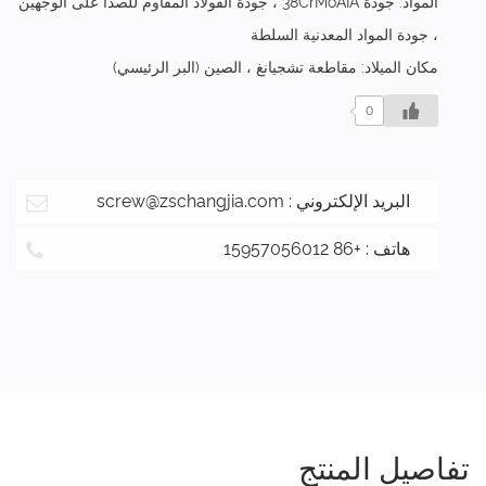
المواد: جودة 38CrMoAIA ، جودة الفولاذ المقاوم للصدأ على الوجهين
، جودة المواد المعدنية السلطة
مكان الميلاد: مقاطعة تشجيانغ ، الصين (البر الرئيسي)
0
البريد الإلكتروني :
screw@zschangjia.com
هاتف : +86 15957056012
تفاصيل المنتج