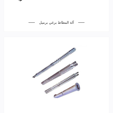
آلة المطاط برغي برميل