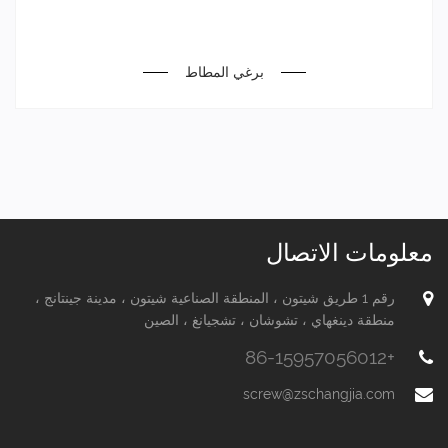
برغي المطاط
معلومات الاتصال
رقم 1 طريق شيتون ، المنطقة الصناعية شيتون ، مدينة جينتانج ،
منطقة دينغهاي ، تشوشان ، تشجيانغ ، الصين
+86-15957056012
screw@zschangjia.com