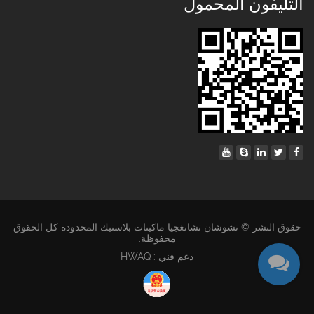
التليفون المحمول
حقوق النشر © تشوشان تشانغجيا ماكينات بلاستيك المحدودة كل الحقوق
محفوظة.
دعم فني : HWAQ