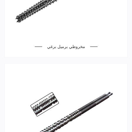
مخروطي برميل برغي