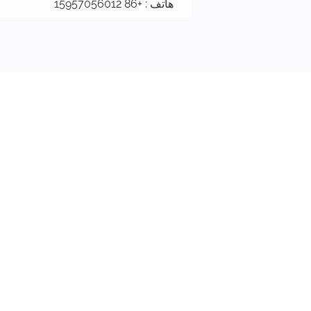
هاتف : +86 15957056012