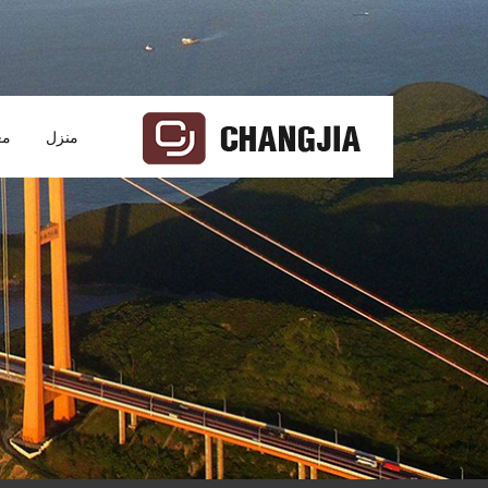
منزل
مع