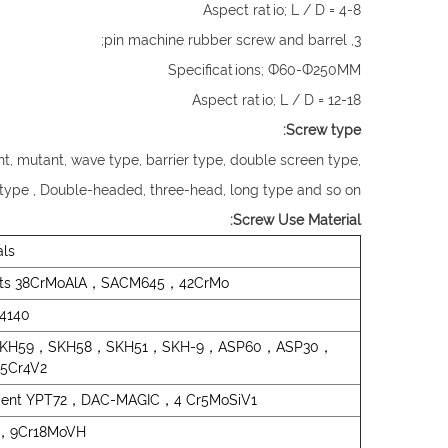
Aspect ratio; L / D = 4-8
3, pin machine rubber screw and barrel;
Specifications; Ф60-Ф250MM
Aspect ratio; L / D = 12-18
Screw type:
ent, mutant, wave type, barrier type, double screen type,
d type , Double-headed, three-head, long type and so on.
Screw Use Material:
als
ements 38CrMoAlA，SACM645，42CrMo
4140
SKH59，SKH58，SKH51，SKH-9，ASP60，ASP30，
5Cr4V2
reatment YPT72，DAC-MAGIC，4 Cr5MoSiV1
，9Cr18MoVH