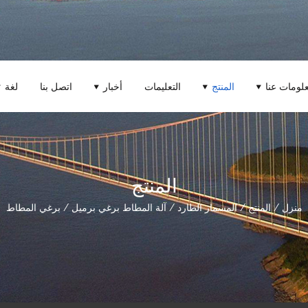
لومات عنا
المنتج
التعليمات
أخبار
اتصل بنا
لغة
المنتج
برغي المطاط
/
آلة المطاط برغي برميل
/
المسمار الطارد
/
المنتج
/
منزل