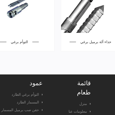
حذاء آلة برميل برغي
التوأم برغي
قائمة
عمود
طعام
التوأم برغي الطارد
المسمار الطارد
منزل
حقن صب برميل المسمار
معلومات عنا