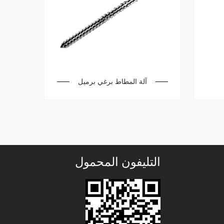
آلة المطاط برغي برميل
التليفون المحمول