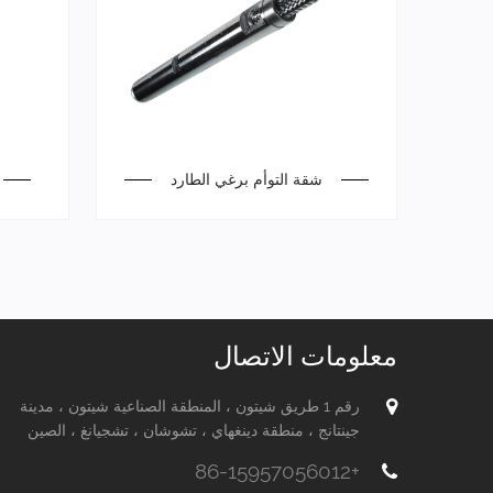
شقة التوأم برغي الطارد
معلومات الاتصال
رقم 1 طريق شيتون ، المنطقة الصناعية شيتون ، مدينة
جينتانج ، منطقة دينغهاي ، تشوشان ، تشجيانغ ، الصين
+86-15957056012