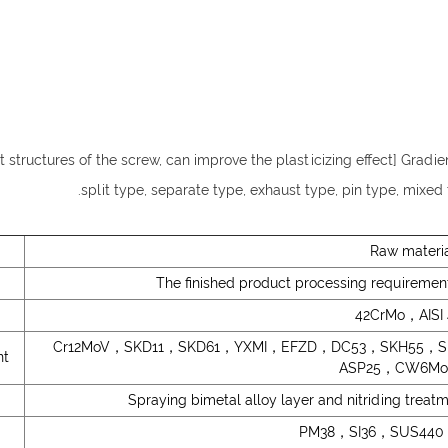
t structures of the screw, can improve the plasticizing effect] Gradi
split type, separate type, exhaust type, pin type, mixe
Raw materi
The finished product processing requir
42CrMo，AISI 
Cr12MoV，SKD11，SKD61，YXMI，EFZD，DC53，SKH55，
nt
ASP25，CW6Mo
Spraying bimetal alloy layer and nitriding t
PM38，SI36，SUS440