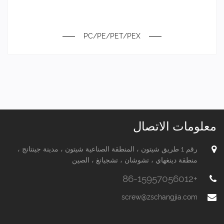
PC/PE/PET/PEX
معلومات الاتصال
رقم 1 طريق شيتون ، المنطقة الصناعية شيتون ، مدينة جينتانج ،
منطقة دينغهاي ، تشوشان ، تشجيانغ ، الصين
+86-15957056012
screw@zschangjia.com