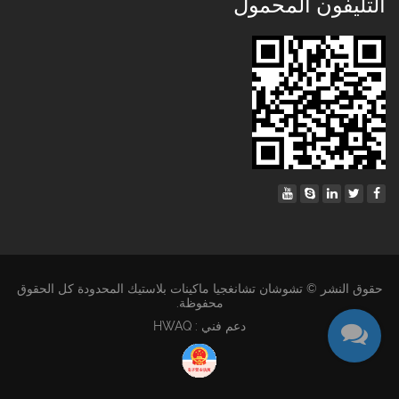
التليفون المحمول
حقوق النشر © تشوشان تشانغجيا ماكينات بلاستيك المحدودة كل الحقوق
محفوظة.
دعم فني : HWAQ