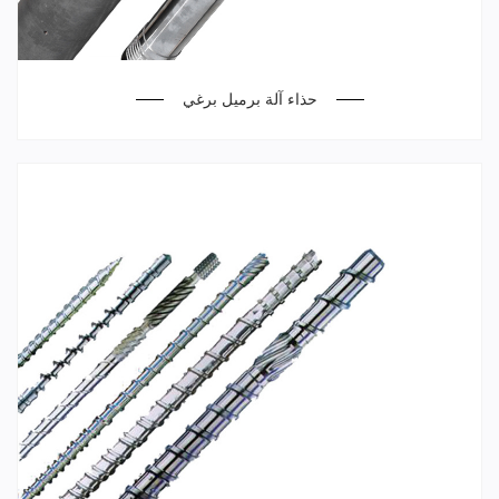
حذاء آلة برميل برغي