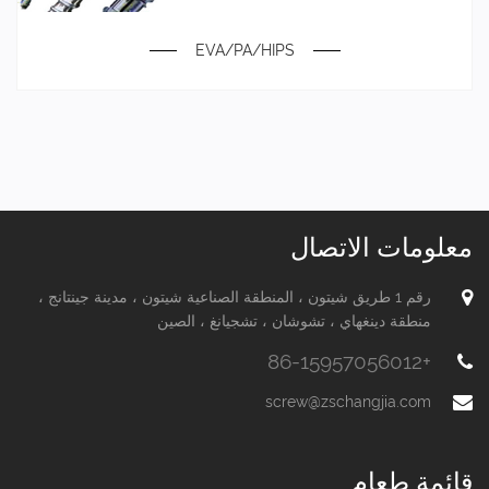
EVA/PA/HIPS
معلومات الاتصال
رقم 1 طريق شيتون ، المنطقة الصناعية شيتون ، مدينة جينتانج ،
منطقة دينغهاي ، تشوشان ، تشجيانغ ، الصين
+86-15957056012
screw@zschangjia.com
قائمة طعام