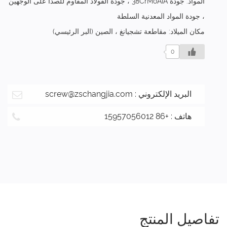
المواد: جودة 38CrMoAIA ، جودة الفولاذ المقاوم للصدأ على الوجهين
، جودة المواد المعدنية السلطة
مكان الميلاد: مقاطعة تشجيانغ ، الصين (البر الرئيسي)
0
البريد الإلكتروني :
screw@zschangjia.com
هاتف : +86 15957056012
تفاصيل المنتج