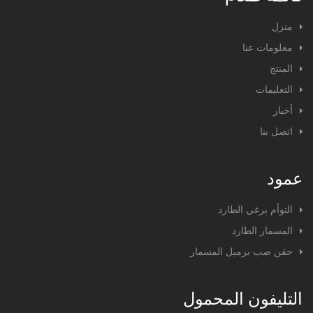
منزل
معلومات عنا
المنتج
التعليمات
أخبار
اتصل بنا
عمود
التوأم برغي الطارد
المسمار الطارد
حقن صب برميل المسمار
التليفون المحمول