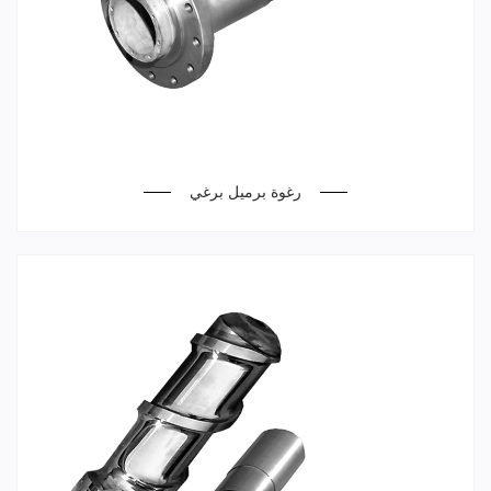
رغوة برميل برغي