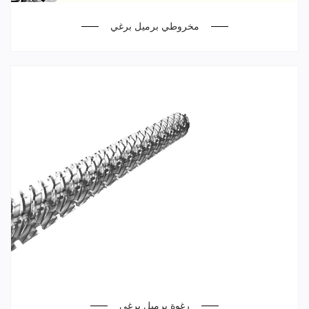
مخروطي برميل برغي
رغوة برميل برغي