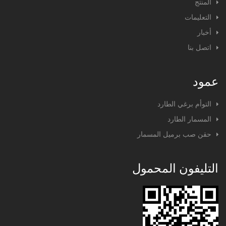
المنتج
التعليمات
أخبار
اتصل بنا
عمود
التوأم برغي الطارد
المسمار الطارد
حقن صب برميل المسمار
التليفون المحمول