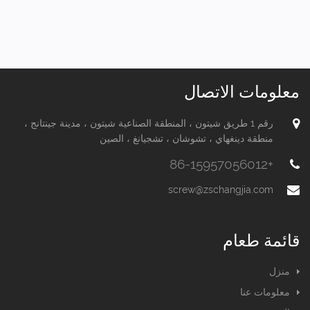
معلومات الاتصال
رقم 1 طريق شيتون ، المنطقة الصناعية شيتون ، مدينة جينتانج ،
منطقة دينغهاي ، تشوشان ، تشجيانغ ، الصين
+86-15957056012
screw@zschangjia.com
قائمة طعام
منزل
معلومات عنا