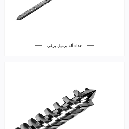
حذاء آلة برميل برغي