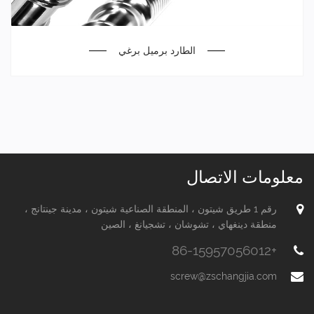
الطارد برميل برغي
معلومات الاتصال
رقم 1 طريق شيتون ، المنطقة الصناعية شيتون ، مدينة جينتانج ،
منطقة دينغهاي ، تشوشان ، تشجيانغ ، الصين
+86-15957056012
screw@zschangjia.com