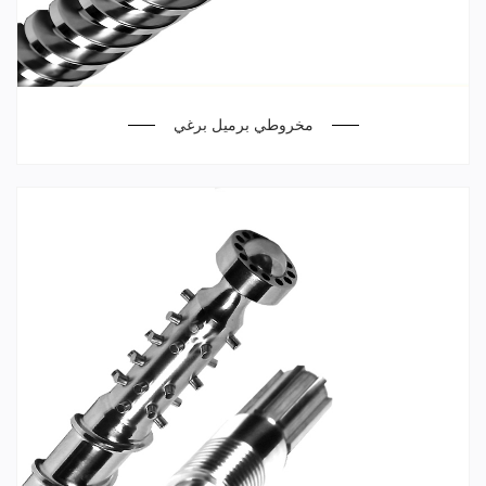
مخروطي برميل برغي