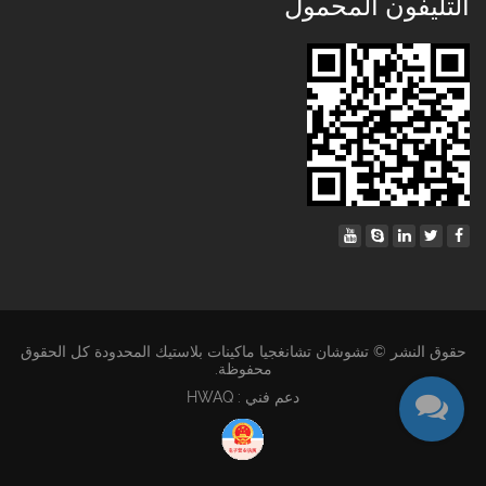
التليفون المحمول
حقوق النشر © تشوشان تشانغجيا ماكينات بلاستيك المحدودة كل الحقوق
محفوظة.
دعم فني : HWAQ