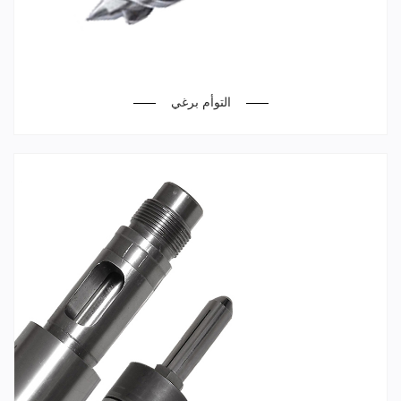
التوأم برغي