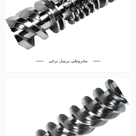
مخروطي برميل برغي