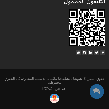
التليفون المحمول
حقوق النشر © تشوشان تشانغجيا ماكينات بلاستيك المحدودة كل الحقوق
محفوظة.
دعم فني : HWAQ