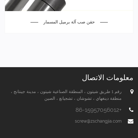
حقن صب آلة برميل المسمار
معلومات الاتصال
رقم 1 طريق شيتون ، المنطقة الصناعية شيتون ، مدينة جينتانج ،
منطقة دينغهاي ، تشوشان ، تشجيانغ ، الصين
+86-15957056012
screw@zschangjia.com