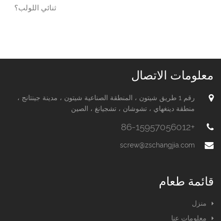
ثنائي اللولب؟
معلومات الاتصال
رقم 1 طريق شيتون ، المنطقة الصناعية شيتون ، مدينة جينتانج ،
منطقة دينغهاي ، تشوشان ، تشجيانغ ، الصين
+86-15957056012
screw@zschangjia.com
قائمة طعام
منزل
معلومات عنا