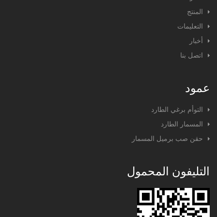
المنتج
التعليمات
أخبار
اتصل بنا
عمود
التوأم برغي الطارد
المسمار الطارد
حقن صب برميل المسمار
التليفون المحمول