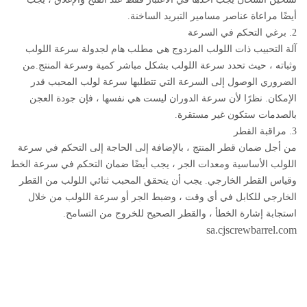
أيضًا مراعاة عناصر مسامير التبريد الساخنة.
2. برغي التحكم في السرعة
آلة التحبيب ذات اللولب المزدوج هي مطلب هام لجدولة سرعة اللولب
وثباته ، حيث تحدد سرعة اللولب بشكل مباشر كمية وسرعة المنتج.من
الضروري الوصول إلى السرعة التي تتطلبها سرعة لولب المحبب قدر
الإمكان. نظرًا لأن سرعة الدوران ليست هي نفسها ، فإن جودة العجن
بالصدمات ستكون غير مستقرة.
3. مراقبة القطر
من أجل ضمان قطر المنتج ، بالإضافة إلى الحاجة إلى التحكم في سرعة
اللولب الأساسية ومعدات الجر ، يجب أيضًا ضمان التحكم في سرعة الخط
وقياس القطر الخارجي. يجب أن يتحقق المحبب ثنائي اللولب من القطر
الخارجي للكابل في أي وقت ، وضبط الجر أو سرعة اللولب من خلال
استجابة إشارة الخطأ ، والقطر الصحيح للخروج من التسامح.
sa.cjscrewbarrel.com