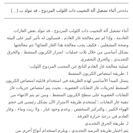
ملخص:
أثناء تشغيل آلة التحبيب ذات اللولب المزدوج ، قد تتولد ب […]
أثناء تشغيل آلة التحبيب ذات اللولب المزدوج ، قد تتولد بعض الغازات
العادمة ، وإذا لم تتم معالجة غاز العادم ، فسيكون له تأثير كبير على البيئة
وصحة المشغلين ، فكيف يجب معالجة هذا الغاز الضائع؟ تتم معالجتها
بشكل أساسي من خلال ثلاث عمليات: امتزاز الكربون المنشط ، والحرق
التجديدي ، والحرق التحفيزي.
عملية معالجة غاز العادم الناتج عن المحبب المزدوج اللولب:
1. طريقة امتصاص الكربون المنشط
يتمثل المبدأ الأساسي لهذه الطريقة في استخدام قابلية امتصاص الكربون
المنشط لجزيئات غاز النفايات العضوية ، بحيث يتم امتصاص جزيئات غاز
النفايات العضوية على سطح الكربون المنشط ، ومن ثم يتم الانتهاء من
تنقية غاز النفايات ؛ تُستخدم طريقة الامتزاز الآن بشكل رئيسي في حجم
الهواء الكبير ، والتركيز المنخفض ، وعدم وجود غبار ، ولا زيت وماء ، وغاز
العادم في درجة حرارة الغرفة.
2. طريقة الحرق التجديدي
يتم اختيار طريقة الترميد التجديدي ، ويلزم استخدام أنواع أخرى من