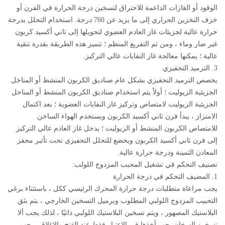
الوقود أو الغازات الداعمة للاحتراق لتسخين درجة الحرارة في الفرن أو
خزف التخزين الحراري إلى ما يزيد عن 760 درجة. استخدام التحلل بدرجة
حرارة عالية لجزيئات غاز العادم العضوي لتحويلها إلى ثاني أكسيد كربون
غير ضار وماء ، ومن ثم التفريغ المنظم ؛ تتميز هذه الطريقة بقدرة تنقية
عالية ؛ يمكنها معالجة غاز النفايات عالي التركيز.
3. الترميد التحفيزي
يخصص الترميد التحفيزي بشكل عام صناديق الكربون المنشط أو المناخل
الجزيئية الزيوليت ؛ أولاً يتم استخدام صناديق الكربون المنشط أو المناخل
الجزيئية الزيوليت لامتصاص وتركيز غاز النفايات العضوية ؛ بعد اكتمال
الامتزاز ، يبدأ فرن ثاني أكسيد الكربون ويستخدم الهواء الساخن
للامتصاص الكربون المنشط أو الزيوليت ؛ يدخل غاز العادم عالي التركيز
إلى فرن ثاني أكسيد الكربون ويخضع للتحلل التحفيزي تحت تأثير محفز
المعادن الثمينة ودرجة حرارة عالية.
تصنيف التحكم في تشغيل المحبب المزدوج اللولب:
1. المضيف التحكم في درجة الحرارة
يجب مراعاة متطلبات درجة حرارة المحرك الرئيسي ككل ، باستثناء برغي
التحبيب المزدوج اللولبي المطلوب وبرميل التسخين الخارجي ، يتم بثق
البلاستيك المصهور ، ويتم تسخين البلاستيك اللولبي ذاتيًا ، لذلك يجب ألا
تسخين السخان يجب أخذها في الاعتبار فقط عند الفتح والإغلاق ، يجب