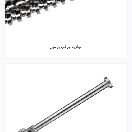
موازية برغي برميل