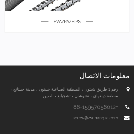
EVA/PA/HIPS
معلومات الاتصال
رقم 1 طريق شيتون ، المنطقة الصناعية شيتون ، مدينة جينتانج ،
منطقة دينغهاي ، تشوشان ، تشجيانغ ، الصين
+86-15957056012
screw@zschangjia.com