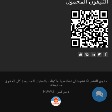
التليفون المحمول
حقوق النشر © تشوشان تشانغجيا ماكينات بلاستيك المحدودة كل الحقوق
محفوظة.
دعم فني : HWAQ